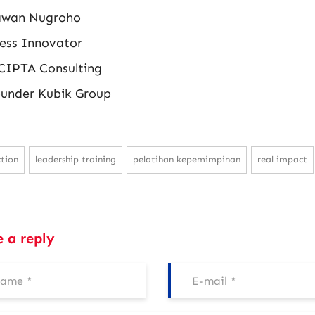
awan Nugroho
ess Innovator
CIPTA Consulting
ounder Kubik Group
tion
leadership training
pelatihan kepemimpinan
real impact
e a reply