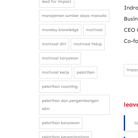
lead for impact
Indr
manajemen sumber daya manusia
Busin
CEO 
monday knowledge
motivasi
Co-f
motivasi diri
motivasi hidup
motivasi karyawan
impac
motivasi kerja
pelatihan
pelatihan coaching
pelatihan dan pengembangan
leav
sdm
pelatihan karyawan
pelatihan kepemimpinan