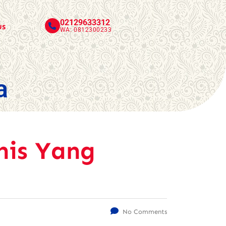
02129633312
us
WA: 0812300233
a
nis Yang
No Comments