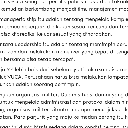
lan sesuai keinginan pemilik pabrik maka diciptakan
kemudian berkembang menjadi ilmu manajemen modern
 managerialship itu adalah tentang mengelola kompl
 semua pekerjaan dilakukan sesuai rencana dan ter
 bisa diprediksi keluar sesuai yang diharapkan.
tara Leadership itu adalah tentang memimpin peru
mukan dan melakukan maneuver yang tepat di tenga
n bersama bisa tetap tercapai.
ja 5% lebih baik dari sebelumnya tidak akan bisa 
lut VUCA. Perusahaan harus bisa melakukan lompata
tuhkan adalah seorang pemimpin.
gkan organisasi militer. Dalam situasi damai yang 
untuk mengelola administrasi dan protokol dalam hi
g, organisasi militer dituntut mampu menunjukkan
atan. Para parjurit yang maju ke medan perang itu ha
saat ini dunia bisnis sedang dalam kondisi perang.