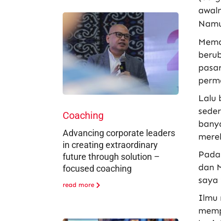
awaln
Namun
Meman
berub
pasar
perm
Lalu
sede
Coaching
bany
Advancing corporate leaders
mere
in creating extraordinary
Pada
future through solution –
dan M
focused coaching
saya 
read more
Ilmu 
memp