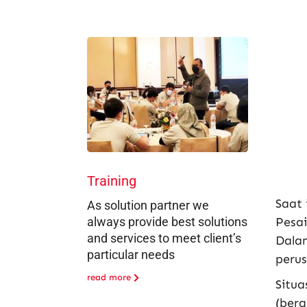
Training
Saat 
As solution partner we
always provide best solutions
Pesai
and services to meet client’s
Dalam
particular needs
peru
read more
Situa
(berg