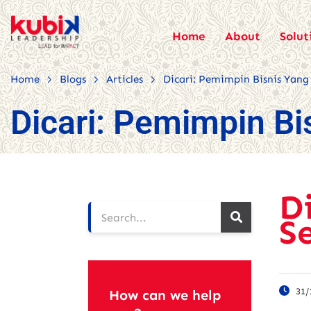
Home
About
Solut
>
>
>
Home
Blogs
Articles
Dicari: Pemimpin Bisnis Yan
Dicari: Pemimpin B
D
S
31/
How can we help