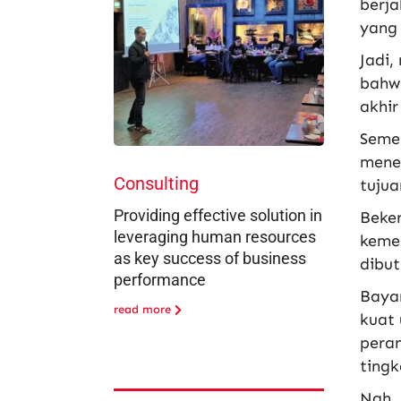
berja
yang 
Jadi,
bahwa
akhir
Semen
mene
Consulting
tujua
Providing effective solution in
Beker
leveraging human resources
keme
as key success of business
dibu
performance
Bayan
read more
kuat 
peran
tingk
Nah, 