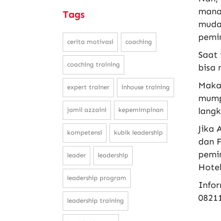
mana
Tags
muda
pemi
cerita motivasi
coaching
Saat 
coaching training
bisa 
Maka
expert trainer
inhouse training
mump
lang
jamil azzaini
kepemimpinan
Jika 
kompetensi
kubik leadership
dan F
pemi
leader
leadership
Hotel
leadership program
Infor
0821
leadership training