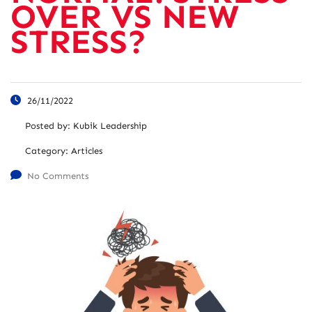
OVER VS NEW
STRESS?
26/11/2022
Posted by:
Kubik Leadership
Category:
Articles
No Comments