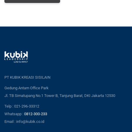
PT KUBIK KREASI SISILAIN
Gedung Antam Office Park
Jl. TB Simatupang No.1 Tower B, Tanjung Barat, DKI Jakarta 12530
Telp : 021-296-33312
Whatsapp :
0812-300-233
Email : info@kubik.co.id