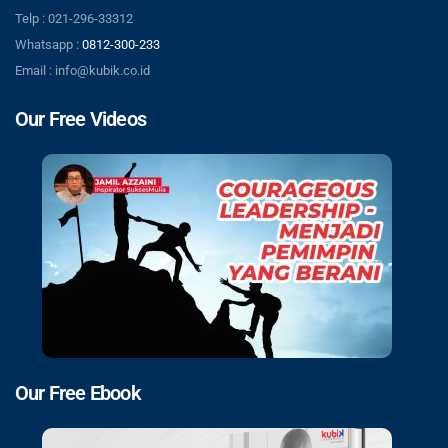
Telp : 021-296-33312
Whatsapp :
0812-300-233
Email : info@kubik.co.id
Our Free Videos
Our Free Ebook