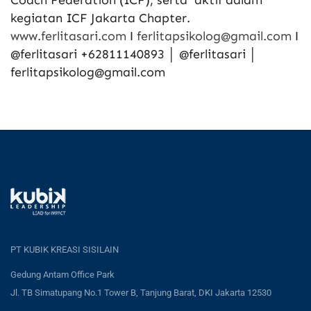
kegiatan ICF Jakarta Chapter.
www.ferlitasari.com
І
ferlitapsikolog@gmail.com
І
@ferlitasari +62811140893 │ @ferlitasari │
ferlitapsikolog@gmail.com
PT KUBIK KREASI SISILAIN
Gedung Antam Office Park
Jl. TB Simatupang No.1 Tower B, Tanjung Barat, DKI Jakarta 12530