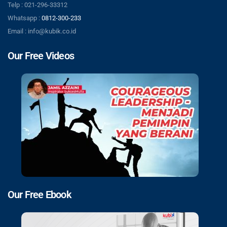
Telp : 021-296-33312
Whatsapp :
0812-300-233
Email : info@kubik.co.id
Our Free Videos
Our Free Ebook