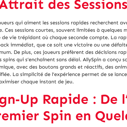
Attrait des Session
oueurs qui aiment les sessions rapides recherchent avan
ntanée. Ces sessions courtes, souvent limitées à quelqu
de vie trépidant où chaque seconde compte. La rapid
ack immédiat, que ce soit une victoire ou une défaite
um. De plus, ces joueurs préfèrent des décisions rapi
s spins qui s’enchaînent sans délai. AllySpin a conçu s
ique, avec des boutons grands et réactifs, des anim
ifiée. La simplicité de l’expérience permet de se lan
ximiser chaque instant de jeu.
gn‑Up Rapide : De l
remier Spin en Que