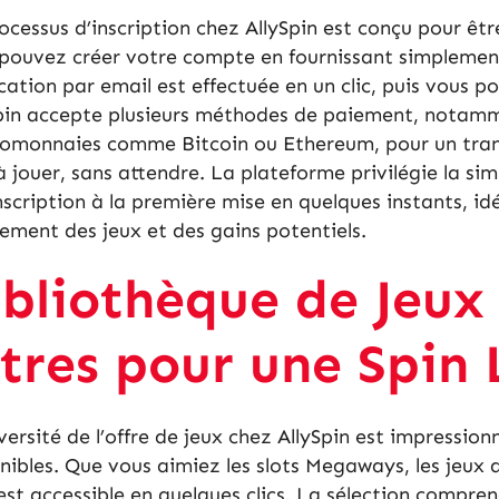
ocessus d’inscription chez AllySpin est conçu pour êtr
pouvez créer votre compte en fournissant simplemen
ication par email est effectuée en un clic, puis vous 
pin accepte plusieurs méthodes de paiement, notamme
omonnaies comme Bitcoin ou Ethereum, pour un transfer
à jouer, sans attendre. La plateforme privilégie la si
inscription à la première mise en quelques instants, id
ement des jeux et des gains potentiels.
bliothèque de Jeux 
itres pour une Spin
versité de l’offre de jeux chez AllySpin est impression
nibles. Que vous aimiez les slots Megaways, les jeux a
est accessible en quelques clics. La sélection compr