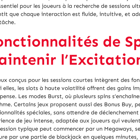
ssentiel pour les joueurs à la recherche de sessions ul
tit que chaque interaction est fluide, intuitive, et a
tâche.
onctionnalités de Sp
aintenir l’Excitatio
eux conçus pour les sessions courtes intègrent des fonc
 elles, les slots à haute volatilité offrent des gains 
spense. Les modes Burst, où plusieurs spins s’enchaîn
thme. Certains jeux proposent aussi des Bonus Buy, per
ionnalités spéciales, sans attendre de déclenchement
ience de jeu intense, adaptée aux joueurs qui veulent
ession typique peut commencer par un Megaways, se 
ure par une partie de blackjack en quelques minutes,