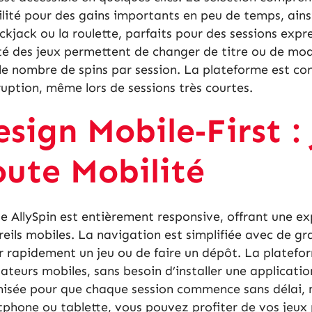
ilité pour des gains importants en peu de temps, ain
ackjack ou la roulette, parfaits pour des sessions exp
ité des jeux permettent de changer de titre ou de mo
 le nombre de spins par session. La plateforme est co
ruption, même lors de sessions très courtes.
sign Mobile‑First :
oute Mobilité
te AllySpin est entièrement responsive, offrant une ex
eils mobiles. La navigation est simplifiée avec de g
r rapidement un jeu ou de faire un dépôt. La platefo
ateurs mobiles, sans besoin d’installer une applicati
isée pour que chaque session commence sans délai, 
phone ou tablette, vous pouvez profiter de vos jeux 