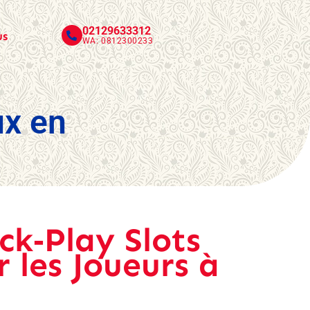
02129633312
us
WA: 0812300233
ux en
ck‑Play Slots
r les Joueurs à