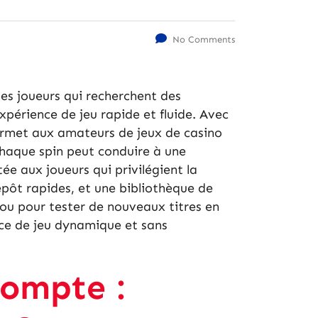
No Comments
es joueurs qui recherchent des
expérience de jeu rapide et fluide. Avec
permet aux amateurs de jeux de casino
 chaque spin peut conduire à une
e aux joueurs qui privilégient la
épôt rapides, et une bibliothèque de
ou pour tester de nouveaux titres en
nce de jeu dynamique et sans
Compte :