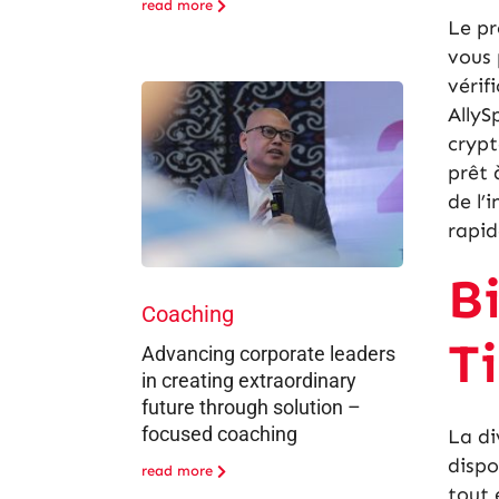
read more
Le pr
vous 
vérif
AllyS
crypt
prêt 
de l’
rapid
Bi
Coaching
T
Advancing corporate leaders
in creating extraordinary
future through solution –
focused coaching
La di
dispo
read more
tout 