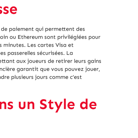
sse
s de paiement qui permettent des
tcoin ou Ethereum sont privilégiées pour
s minutes. Les cartes Visa et
s passerelles sécurisées. La
tant aux joueurs de retirer leurs gains
nancière garantit que vous pouvez jouer,
ndre plusieurs jours comme c’est
ns un Style de