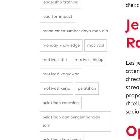
leadership training
d’exc
lead for impact
J
manajemen sumber daya manusia
R
monday knowledge
motivasi
motivasi diri
motivasi hidup
Les j
atten
motivasi karyawan
direc
strea
motivasi kerja
pelatihan
propo
d’œil
pelatihan coaching
socia
pelatihan dan pengembangan
O
sdm
pelatihan karyawan