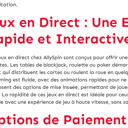
itation.
eux en Direct : Une 
apide et Interactiv
eux en direct chez AllySpin sont conçus pour offrir un
tes. Les tables de blackjack, roulette ou poker déma
t qui distribuent les cartes ou roulent la roue en quel
ming est fluide, avec des animations rapides pour ne
sent des options de mise instantanée, permettant de joue
. La rapidité de ces jeux en direct est idéale pour ceu
le avec une expérience de jeu à haute vitesse, sans sacr
ptions de Paiement 