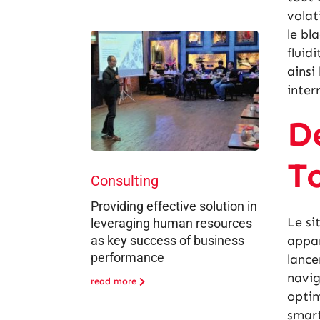
volat
le bl
fluid
ainsi
inter
De
T
Consulting
Providing effective solution in
Le si
leveraging human resources
appar
as key success of business
performance
lance
navig
read more
optim
smart