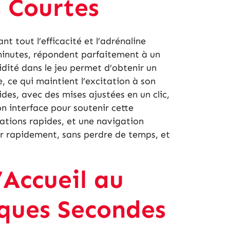
s Courtes
t tout l’efficacité et l’adrénaline
es minutes, répondent parfaitement à un
ité dans le jeu permet d’obtenir un
, ce qui maintient l’excitation à son
des, avec des mises ajustées en un clic,
on interface pour soutenir cette
ations rapides, et une navigation
cer rapidement, sans perdre de temps, et
’Accueil au
lques Secondes