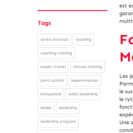
est e
garan
multi
Tags
F
cerita motivasi
coaching
M
coaching training
expert trainer
inhouse training
Les j
jamil azzaini
kepemimpinan
Parmi
le su
kompetensi
kubik leadership
le ry
fonct
leader
leadership
expér
Une s
leadership program
concl