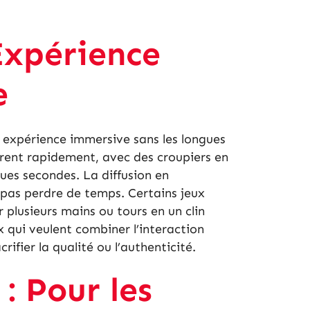
Expérience
e
e expérience immersive sans les longues
rrent rapidement, avec des croupiers en
ques secondes. La diffusion en
 pas perdre de temps. Certains jeux
r plusieurs mains ou tours en un clin
x qui veulent combiner l’interaction
ifier la qualité ou l’authenticité.
: Pour les