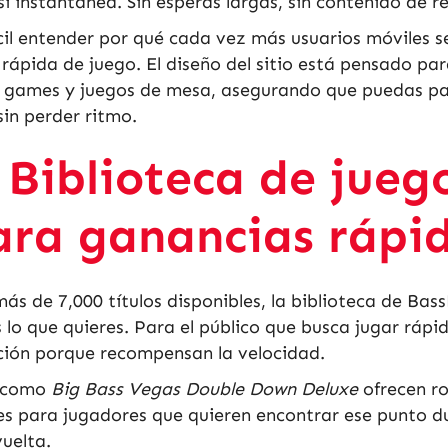
si instantánea. Sin esperas largas, sin contenido de r
cil entender por qué cada vez más usuarios móviles s
 rápida de juego. El diseño del sitio está pensado pa
 games y juegos de mesa, asegurando que puedas pa
sin perder ritmo.
. Biblioteca de jue
ara ganancias rápi
ás de 7,000 títulos disponibles, la biblioteca de Bass
 lo que quieres. Para el público que busca jugar rápi
ción porque recompensan la velocidad.
s como
Big Bass Vegas Double Down Deluxe
ofrecen ro
es para jugadores que quieren encontrar ese punto d
vuelta.