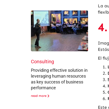
La au
flexi
4.
Imagi
Estás
El fl
Consulting
Providing effective solution in
leveraging human resources
as key success of business
performance
read more
Este 