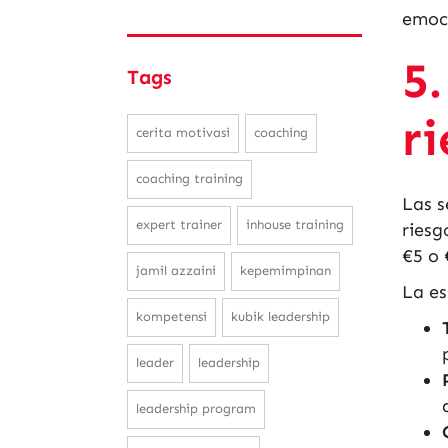
emoc
5
Tags
r
cerita motivasi
coaching
coaching training
Las s
expert trainer
inhouse training
riesg
€5 o 
jamil azzaini
kepemimpinan
La es
kompetensi
kubik leadership
leader
leadership
leadership program