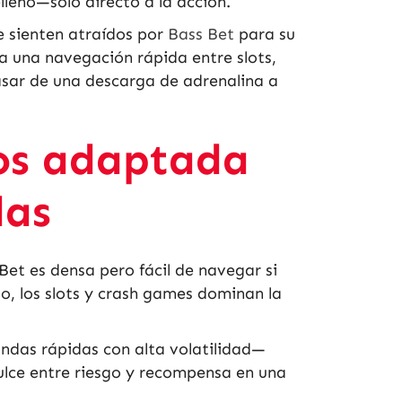
elleno—solo directo a la acción.
e sienten atraídos por
Bass Bet
para su
ra una navegación rápida entre slots,
sar de una descarga de adrenalina a
gos adaptada
das
Bet es densa pero fácil de navegar si
do, los slots y crash games dominan la
ndas rápidas con alta volatilidad—
ulce entre riesgo y recompensa en una