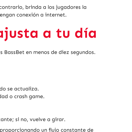
contrario, brinda a los jugadores la
tengan conexión a internet.
ajusta a tu día
res BassBet en menos de diez segundos.
do se actualiza.
idad o crash game.
ante; si no, vuelve a girar.
, proporcionando un flujo constante de