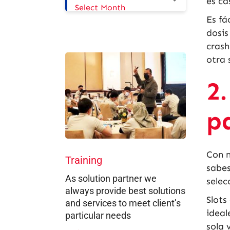
es ca
Select Month
Es fá
dosis
crash
otra 
2
p
Con m
Training
sabes
As solution partner we
selec
always provide best solutions
Slot
and services to meet client’s
ideal
particular needs
sola 