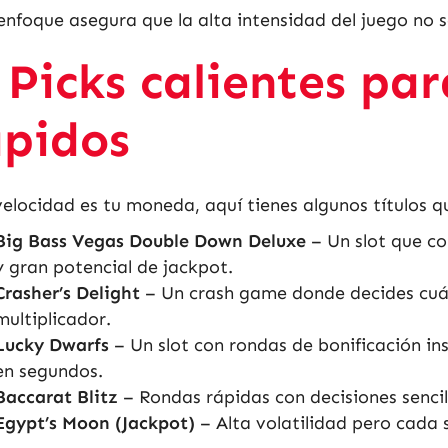
enfoque asegura que la alta intensidad del juego no 
. Picks calientes pa
ápidos
 velocidad es tu moneda, aquí tienes algunos títulos 
Big Bass Vegas Double Down Deluxe
– Un slot que co
y gran potencial de jackpot.
Crasher’s Delight
– Un crash game donde decides cuán
multiplicador.
Lucky Dwarfs
– Un slot con rondas de bonificación i
en segundos.
Baccarat Blitz
– Rondas rápidas con decisiones sencill
Egypt’s Moon (Jackpot)
– Alta volatilidad pero cada 