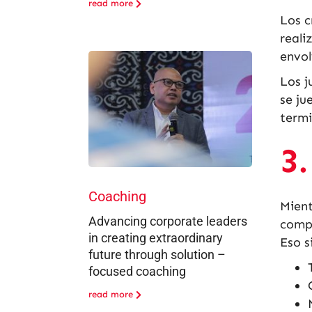
read more
Los c
reali
envol
Los j
se ju
termi
3
Coaching
Mient
Advancing corporate leaders
compl
in creating extraordinary
Eso s
future through solution –
focused coaching
read more