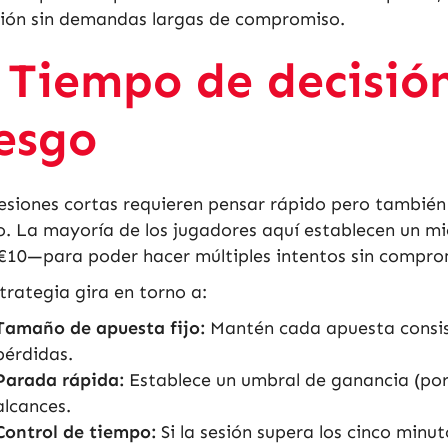
ión sin demandas largas de compromiso.
. Tiempo de decisió
iesgo
esiones cortas requieren pensar rápido pero también 
o. La mayoría de los jugadores aquí establecen un 
€10—para poder hacer múltiples intentos sin compr
trategia gira en torno a:
Tamaño de apuesta fijo:
Mantén cada apuesta consist
pérdidas.
Parada rápida:
Establece un umbral de ganancia (por 
alcances.
Control de tiempo:
Si la sesión supera los cinco minu