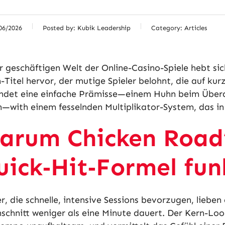
06/2026
Posted by:
Kubik Leadership
Category:
Articles
r geschäftigen Welt der Online-Casino-Spiele hebt si
-Titel hervor, der mutige Spieler belohnt, die auf kur
ndet eine einfache Prämisse—einem Huhn beim Überqu
n—with einem fesselnden Multiplikator-System, das i
arum Chicken Road
uick‑Hit‑Formel fun
er, die schnelle, intensive Sessions bevorzugen, liebe
schnitt weniger als eine Minute dauert. Der Kern-Lo