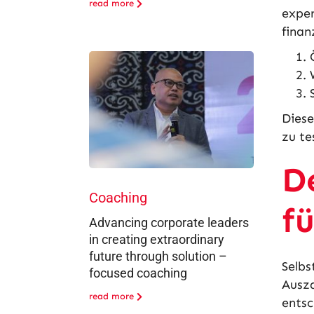
read more
exper
finan
Diese
zu te
D
Coaching
fü
Advancing corporate leaders
in creating extraordinary
future through solution –
Selbs
focused coaching
Ausza
read more
entsc