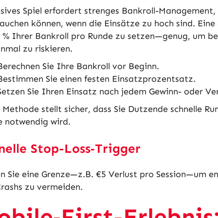
sives Spiel erfordert strenges Bankroll-Management,
auchen können, wenn die Einsätze zu hoch sind. Eine 
 % Ihrer Bankroll pro Runde zu setzen—genug, um b
inmal zu riskieren.
Berechnen Sie Ihre Bankroll vor Beginn.
Bestimmen Sie einen festen Einsatzprozentsatz.
Setzen Sie Ihren Einsatz nach jedem Gewinn- oder Ver
 Methode stellt sicher, dass Sie Dutzende schnelle R
 notwendig wird.
nelle Stop-Loss‑Trigger
n Sie eine Grenze—z.B. €5 Verlust pro Session—um e
rashs zu vermeiden.
bile‑First-Erlebnis