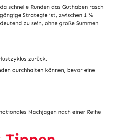
 da schnelle Runden das Guthaben rasch
gängige Strategie ist, zwischen 1 %
edeutend zu sein, ohne große Summen
lustzyklus zurück.
unden durchhalten können, bevor eine
motionales Nachjagen nach einer Reihe
: Tippen,