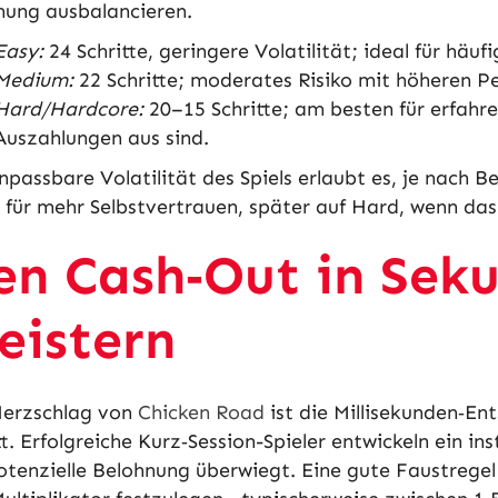
ung ausbalancieren.
Easy:
24 Schritte, geringere Volatilität; ideal für häuf
Medium:
22 Schritte; moderates Risiko mit höheren Pe
Hard/Hardcore:
20–15 Schritte; am besten für erfahre
Auszahlungen aus sind.
npassbare Volatilität des Spiels erlaubt es, je nach
t für mehr Selbstvertrauen, später auf Hard, wenn das
en Cash‑Out in Sek
eistern
Herzschlag von
Chicken Road
ist die Millisekunden‑E
tt. Erfolgreiche Kurz‑Session-Spieler entwickeln ein in
otenzielle Belohnung überwiegt. Eine gute Faustregel 