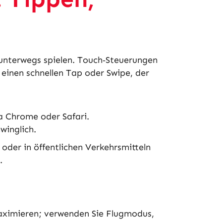
e unterwegs spielen. Touch‑Steuerungen
einen schnellen Tap oder Swipe, der
ia Chrome oder Safari.
winglich.
 oder in öffentlichen Verkehrsmitteln
.
maximieren; verwenden Sie Flugmodus,