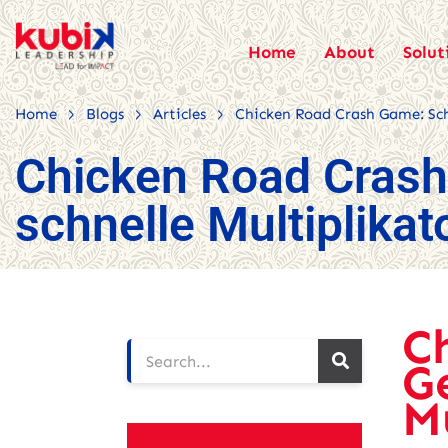
Home
About
Solut
>
>
>
Home
Blogs
Articles
Chicken Road Crash Game: Sch
Chicken Road Crash
schnelle Multiplikat
C
G
M