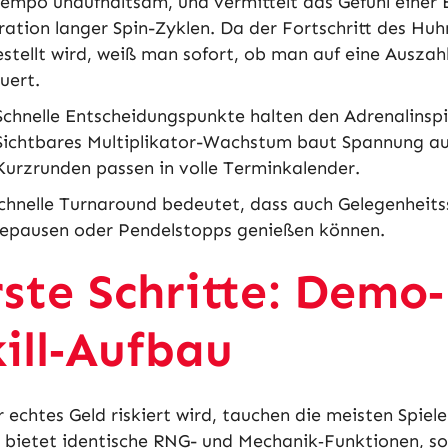
empo unaufhaltsam, und vermittelt das Gefühl einer 
ration langer Spin-Zyklen. Da der Fortschritt des Huh
stellt wird, weiß man sofort, ob man auf eine Ausza
uert.
Schnelle Entscheidungspunkte halten den Adrenalinspi
Sichtbares Multiplikator-Wachstum baut Spannung au
Kurzrunden passen in volle Terminkalender.
chnelle Turnaround bedeutet, dass auch Gelegenheit
epausen oder Pendelstopps genießen können.
rste Schritte: Demo
kill‑Aufbau
 echtes Geld riskiert wird, tauchen die meisten Spiel
 bietet identische RNG- und Mechanik‑Funktionen, so