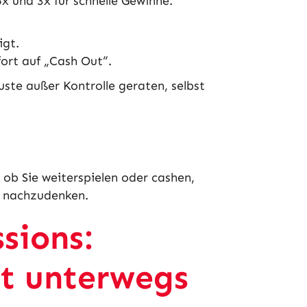
x und 3x für schnelle Gewinne.
igt.
fort auf „Cash Out“.
uste außer Kontrolle geraten, selbst
 ob Sie weiterspielen oder cashen,
el nachzudenken.
sions:
t unterwegs