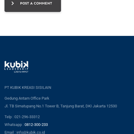
POST A COMMENT
PT KUBIK KREASI SISILAIN
Gedung Antam Office Park
Jl. TB Simatupang No.1 Tower B, Tanjung Barat, DKI Jakarta 12530
Telp : 021-296-33312
Whatsapp :
0812-300-233
Email : info@kubik.co.id