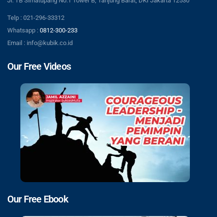
Jl. TB Simatupang No.1 Tower B, Tanjung Barat, DKI Jakarta 12530
Telp : 021-296-33312
Whatsapp :
0812-300-233
Email : info@kubik.co.id
Our Free Videos
Our Free Ebook