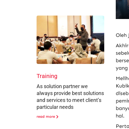
Oleh
Akhir
sebe
berse
yang 
Training
Meli
Kubi
As solution partner we
always provide best solutions
diseb
and services to meet client’s
pemi
particular needs
bany
hal.
read more
Perta