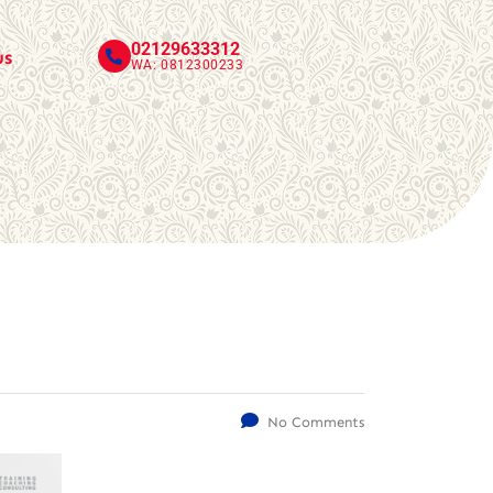
02129633312
us
WA: 0812300233
No Comments