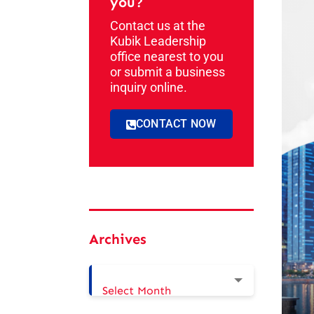
you?
Contact us at the
Kubik Leadership
office nearest to you
or submit a business
inquiry online.
CONTACT NOW
Archives
Select Month