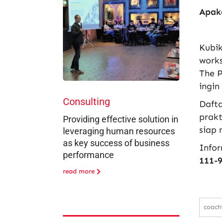
Apak
Kubik
work
The P
ingin
Consulting
Dafta
prakt
Providing effective solution in
siap 
leveraging human resources
as key success of business
Infor
performance
111-
read more
coach