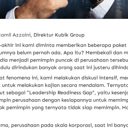
Jamil Azzaini
, Direktur Kubik Group
-akhir
ini
kami diminta memberikan beberapa paket tr
lumnya belum pernah ada. Apa itu? Membekali dan 
dia menjadi pemimpin puncak di perusahaan tersebu
dulu dirindukan banyak orang saat
ini
justeru dihinda
hat fenomena
ini
, kami melakukan diskusi intensif, m
k untuk melakukan kajian secara mendalam. Ternyat
ut sebagai “Leadership Readiness Gap”, yaitu kesen
mpin perusahaan dengan kesiapannya untuk memim
ak pemimpin yang ternyata tidak siap memimpin. H
ma, perusahaan pada skala korporasi, saat
ini
banya