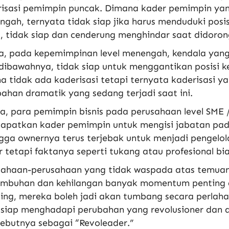
isasi pemimpin puncak. Dimana kader pemimpin yang 
gah, ternyata tidak siap jika harus menduduki posi
, tidak siap dan cenderung menghindar saat didoro
a, pada kepemimpinan level menengah, kendala yang
 dibawahnya, tidak siap untuk menggantikan posisi
a tidak ada kaderisasi tetapi ternyata kaderisasi
bahan dramatik yang sedang terjadi saat
ini
.
a, para pemimpin bisnis pada perusahaan level SME 
patkan kader pemimpin untuk mengisi jabatan pada
gga ownernya terus terjebak untuk menjadi pengelo
 tetapi faktanya seperti tukang atau profesional bia
sahaan-perusahaan yang tidak waspada atas temua
umbuhan dan kehilangan banyak momentum penting d
ing, mereka boleh jadi akan tumbang secara perla
 siap menghadapi perubahan yang revolusioner dan
ebutnya sebagai “Revoleader.”