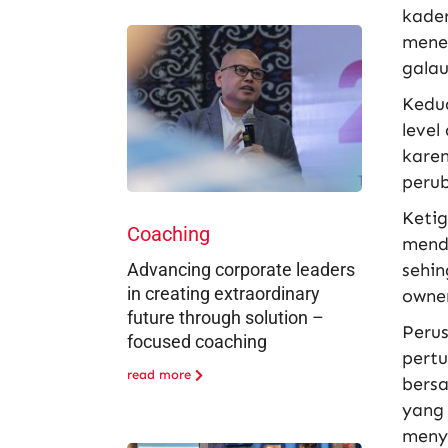
kader
menen
galau
Kedu
level
karen
peru
Ketig
Coaching
menda
sehin
Advancing corporate leaders
in creating extraordinary
owner
future through solution –
Peru
focused coaching
pert
read more
bersa
yang
meny