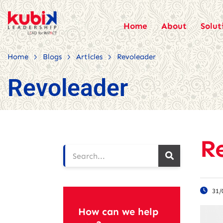
Home
About
Solut
>
>
>
Home
Blogs
Articles
Revoleader
Revoleader
R
31/
How can we help