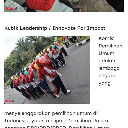
Kubik Leadership / Innovate For Impact
Komisi
Pemilihan
Umum
adalah
lembaga
negara
yang
menyelenggarakan pemilihan umum di
Indonesia, yakni meliputi Pemilihan Umum