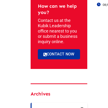
08/
How can we help
you?
Contact us at the
Kubik Leadership
office nearest to you
or submit a business
inquiry online.
CONTACT NOW
Archives