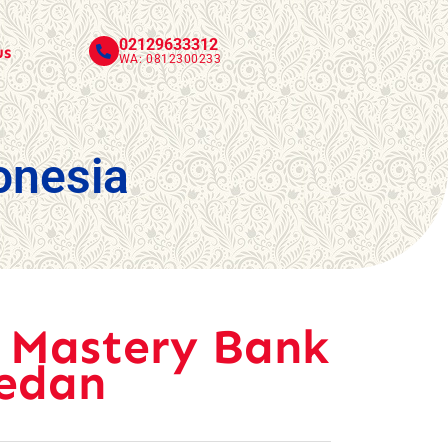
02129633312
us
WA: 0812300233
onesia
l Mastery Bank
Medan