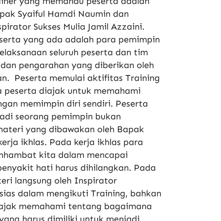
ainer yang memandu peserta adalah
pak Syaiful Hamdi Naumin dan
spirator Sukses Mulia Jamil Azzaini.
serta yang ada adalah para pemimpin
laksanaan seluruh peserta dan tim
dan pengarahan yang diberikan oleh
n. Peserta memulai aktifitas Training
a peserta diajak untuk memahami
gan memimpin diri sendiri. Peserta
jadi seorang pemimpin bukan
 materi yang dibawakan oleh Bapak
rja ikhlas. Pada kerja ikhlas para
enhambat kita dalam mencapai
penyakit hati harus dihilangkan. Pada
eri langsung oleh Inspirator
usias dalam mengikuti Training, bahkan
a diajak memahami tentang bagaimana
ang harus dimiliki untuk menjadi