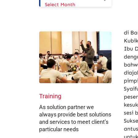
Select Month
di Ba
Kubi
Ibu D
deng
bahwa
diaj
pimpi
Syaif
Training
pese
kesuk
As solution partner we
sesi 
always provide best solutions
Sukse
and services to meet client’s
antus
particular needs
untuk