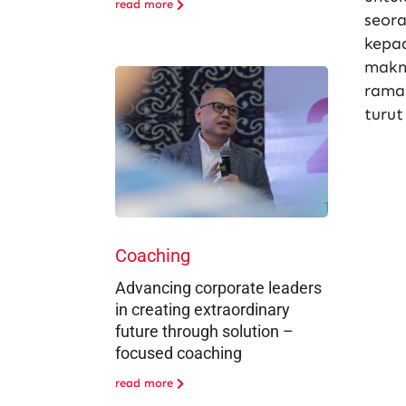
read more
seora
kepad
makna
ramah
turut
Coaching
Advancing corporate leaders
in creating extraordinary
future through solution –
focused coaching
read more