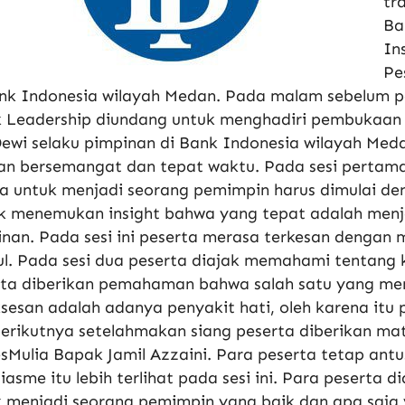
tr
Ba
In
Pe
nk Indonesia wilayah Medan. Pada malam sebelum pe
k Leadership diundang untuk menghadiri pembukaan 
ewi selaku pimpinan di Bank Indonesia wilayah Meda
an bersemangat dan tepat waktu. Pada sesi pertam
 untuk menjadi seorang pemimpin harus dimulai den
ak menemukan insight bahwa yang tepat adalah men
nan. Pada sesi ini peserta merasa terkesan dengan
ul. Pada sesi dua peserta diajak memahami tentang ke
rta diberikan pemahaman bahwa salah satu yang m
sesan adalah adanya penyakit hati, oleh karena itu 
berikutnya setelahmakan siang peserta diberikan mat
sMulia Bapak Jamil Azzaini. Para peserta tetap ant
iasme itu lebih terlihat pada sesi ini. Para pesert
 menjadi seorang pemimpin yang baik dan apa saja y