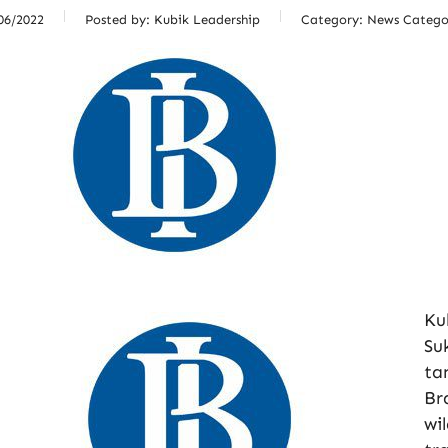
06/2022
Posted by:
Kubik Leadership
Category:
News Catego
Ku
Su
ta
Br
wi