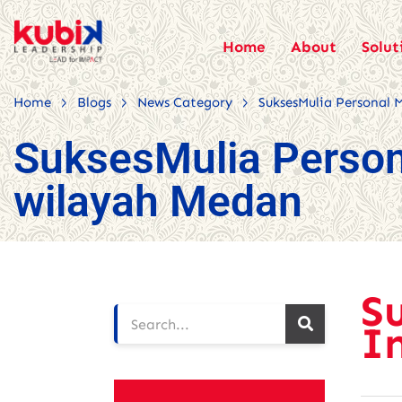
Home
About
Solut
>
>
>
Home
Blogs
News Category
SuksesMulia Personal 
SuksesMulia Person
wilayah Medan
S
I