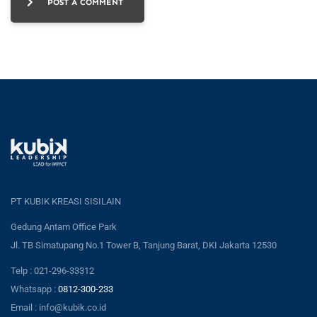
POST A COMMENT
PT KUBIK KREASI SISILAIN
Gedung Antam Office Park
Jl. TB Simatupang No.1 Tower B, Tanjung Barat, DKI Jakarta 12530
Telp : 021-296-33312
Whatsapp :
0812-300-233
Email : info@kubik.co.id