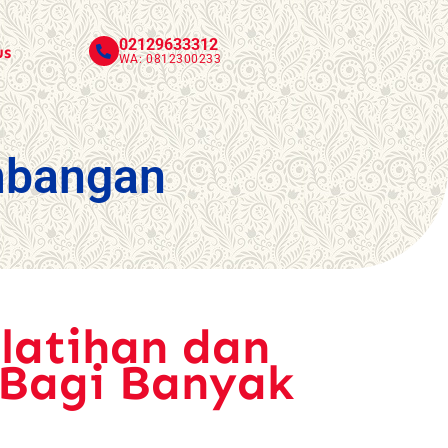
02129633312
us
WA: 0812300233
mbangan
latihan dan
Bagi Banyak