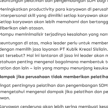
Keuntungan pelatihan dan pengembangan SDM bagi 
Meningkatkan productivity para karyawan di perusa
Interpersonal skill yang dimiliki setiap karyawan ak
Setiap karyawan akan lebih memahami dan bertangg
diberikan oleh atasan.
Mampu meminimalisir terjadinya kesalahan yang na
keuntungan di atas, maka leader perlu untuk memb
engan memilih jasa layanan PT Kubik Kreasi Sisilain
t tersebut? Hal ini lantaran di jasa ini leader ak
etahuan penting mengenai bagaimana membentuk tea
ation dan lain – lain yang mampu menunjang kesukse
dampak jika perusahaan tidak memberikan pelati
ingat pentingnya pelatihan dan pengembangan SDM 
u mengetahui mengenai dampak jika pelatihan dan p
awan.
Karyawan cenderung akan lebih sering membuat kes