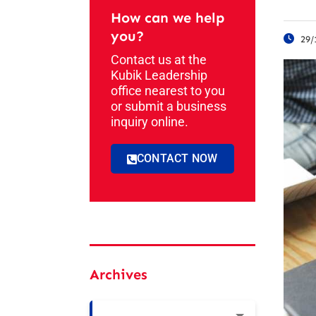
How can we help
you?
29/
Contact us at the
Kubik Leadership
office nearest to you
or submit a business
inquiry online.
CONTACT NOW
Archives