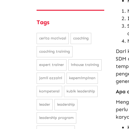
Tags
cerita motivasi
coaching
Dari 
coaching training
SDM d
expert trainer
inhouse training
tempa
peng
jamil azzaini
kepemimpinan
gener
Apa 
kompetensi
kubik leadership
Meng
leader
leadership
perl
kary
leadership program