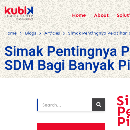
Home
About
Solut
>
>
>
Home
Blogs
Articles
Simak Pentingnya Pelatihan
Simak Pentingnya 
SDM Bagi Banyak P
S
P
P